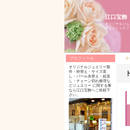
江口宝飾
オリジナルジュ
理などジュエリ
ホ
プロフィール
オリジナルジュエリー製
作・枠替え・サイズ直
し・パール糸替え・組直
し・チェーン切れ修理な
どジュエリー に関する事
なら江口宝飾へご依頼下
さい。