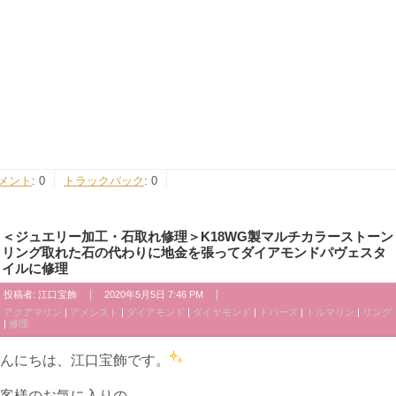
メント
:
0
トラックバック
:
0
＜ジュエリー加工・石取れ修理＞K18WG製マルチカラーストーン
リング取れた石の代わりに地金を張ってダイアモンドパヴェスタ
イルに修理
投稿者:
江口宝飾
2020年5月5日 7:46 PM
アクアマリン
|
アメシスト
|
ダイアモンド
|
ダイヤモンド
|
トパーズ
|
トルマリン
|
リング
|
修理
んにちは、江口宝飾です。
客様のお気に入りの