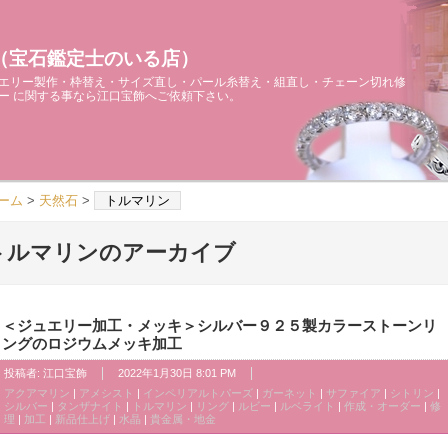
（宝石鑑定士のいる店）
エリー製作・枠替え・サイズ直し・パール糸替え・組直し・チェーン切れ修
ー に関する事なら江口宝飾へご依頼下さい。
ーム
>
天然石
>
トルマリン
トルマリンのアーカイブ
＜ジュエリー加工・メッキ＞シルバー９２５製カラーストーンリ
ングのロジウムメッキ加工
投稿者:
江口宝飾
2022年1月30日 8:01 PM
アクアマリン
|
アメシスト
|
インペリアルトパーズ
|
ガーネット
|
サファイア
|
シトリン
|
シルバー
|
タンザナイト
|
トルマリン
|
リング
|
ルビー
|
ルベライト
|
作成・オーダー
|
修
理
|
加工
|
新品仕上げ
|
水晶
|
貴金属・地金