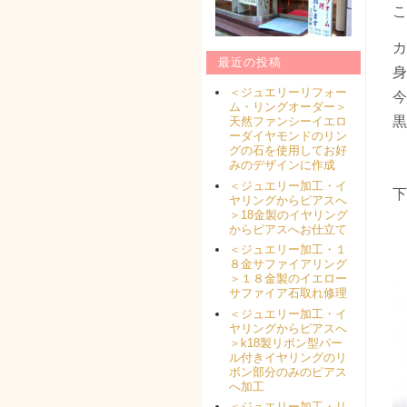
こ
カ
最近の投稿
身
＜ジュエリーリフォー
今
ム・リングオーダー＞
黒
天然ファンシーイエロ
ーダイヤモンドのリン
グの石を使用してお好
みのデザインに作成
＜ジュエリー加工・イ
下
ヤリングからピアスへ
＞18金製のイヤリング
からピアスへお仕立て
＜ジュエリー加工・１
８金サファイアリング
＞１８金製のイエロー
サファイア石取れ修理
＜ジュエリー加工・イ
ヤリングからピアスへ
＞k18製リボン型パー
ル付きイヤリングのリ
ボン部分のみのピアス
へ加工
＜ジュエリー加工・リ