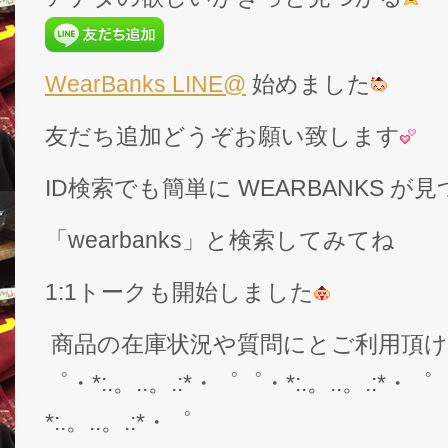
WearBanks LINE@
始めました
友だち追加どうぞお願い致します
ID検索でも簡単に WEARBANKS 
「wearbanks」と検索してみてね
1:1トークも開始しました
商品の在庫状況や質問にとご利用頂
゜・*:.。..。.:*・゜゜・*:.。..。.:*・゜
*:.。..。.:*・゜