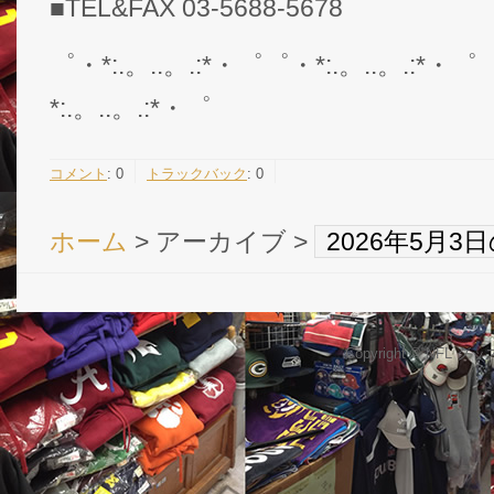
■TEL&FAX 03-5688-5678
゜・*:.。..。.:*・゜゜・*:.。..。.:*・゜
*:.。..。.:*・゜
コメント
:
0
トラックバック
:
0
ホーム
> アーカイブ >
2026年5月
Copyright © NFL 