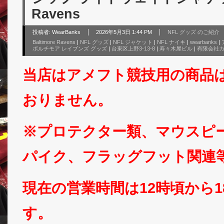
Ravens
投稿者:
WearBanks
2026年5月3日 1:44 PM
NFL グッズ のご紹介
Baltimore Ravens
|
NFL グッズ
|
NFL ジャケット
|
NFL ナイキ
|
wearbanks
|
ボルチモア レイブンズ グッズ
|
台東区上野3-13-8
|
寿々木屋ビル
|
有限会社
当店はアメフト競技用の商品
おりません。
※プロテクター類、マウスピ
パイク、フラッグフット関連
現在の営業時間は12時頃から
す。