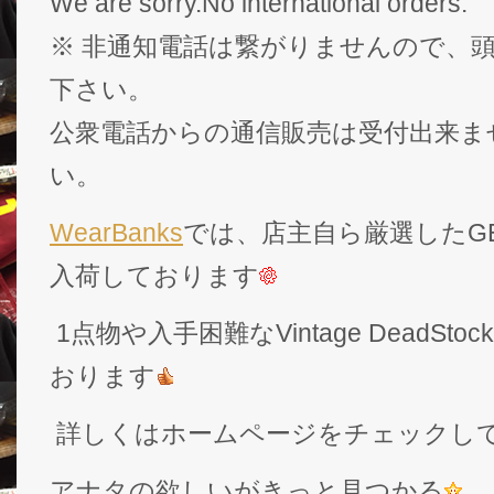
We are sorry.No international orders.
※ 非通知電話は繋がりませんので、頭
下さい。
公衆電話からの通信販売は受付出来ま
い。
WearBanks
では、店主自ら厳選したGEK
入荷しております
1点物や入手困難なVintage DeadS
おります
詳しくはホームページをチェックし
アナタの欲しいがきっと見つかる