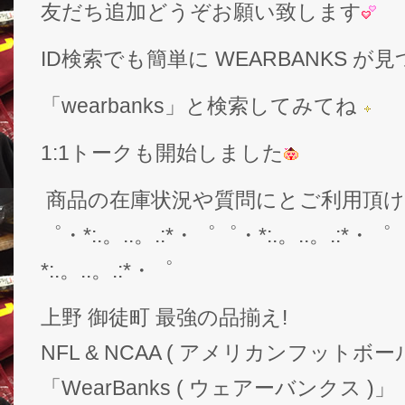
友だち追加どうぞお願い致します
ID検索でも簡単に WEARBANKS 
「wearbanks」と検索してみてね
1:1トークも開始しました
商品の在庫状況や質問にとご利用頂
゜・*:.。..。.:*・゜゜・*:.。..。.:*・゜
*:.。..。.:*・゜
上野 御徒町 最強の品揃え!
NFL & NCAA ( アメリカンフットボー
「WearBanks ( ウェアーバンクス )」