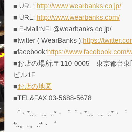
■ URL:
http://www.wearbanks.co.jp/
■ URL:
http://www.wearbanks.com/
■ E-Mail:NFL@wearbanks.co.jp/
■twitter ( WearBanks ):
https://twitte
■facebook:
https://www.facebook.com/
■お店の場所:〒110-0005 東京都台東
ビル1F
■
お店の地図
■TEL&FAX 03-5688-5678
゜・*:.。..。.:*・゜゜・*:.。..。.:*・゜
*:.。..。.:*・゜