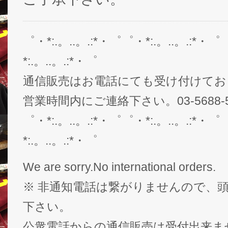
゜・*:.。..。.:*・゜゜・*:.。..。.:*・゜
*:.。..。.:*・゜
通信販売はお電話にても受け付けてお
営業時間内にご連絡下さい。03-5688-5
゜・*:.。..。.:*・゜゜・*:.。..。.:*・゜
*:.。..。.:*・゜
We are sorry.No international orders.
※ 非通知電話は繋がりませんので、頭
下さい。
公衆電話からの通信販売は受付出来ま