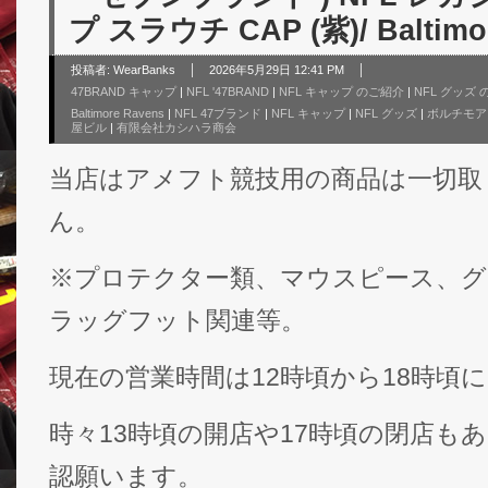
プ スラウチ CAP (紫)/ Baltimo
投稿者:
WearBanks
2026年5月29日 12:41 PM
47BRAND キャップ
|
NFL '47BRAND
|
NFL キャップ のご紹介
|
NFL グッズ
Baltimore Ravens
|
NFL 47ブランド
|
NFL キャップ
|
NFL グッズ
|
ボルチモア
屋ビル
|
有限会社カシハラ商会
当店はアメフト競技用の商品は一切取
ん。
※プロテクター類、マウスピース、グ
ラッグフット関連等。
現在の営業時間は12時頃から18時頃
時々13時頃の開店や17時頃の閉店も
認願います。