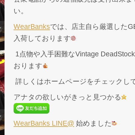
い。
WearBanks
では、店主自ら厳選したGEK
入荷しております
1点物や入手困難なVintage DeadS
おります
詳しくはホームページをチェックし
アナタの欲しいがきっと見つかる
WearBanks LINE@
始めました