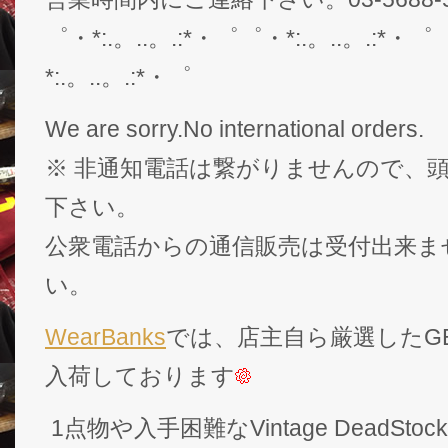
゜・*:.。..。.:*・゜゜・*:.。..。.:*・゜
*:.。..。.:*・゜
We are sorry.No international orders.
※ 非通知電話は繋がりませんので、頭
下さい。
公衆電話からの通信販売は受付出来ま
い。
WearBanks
では、店主自ら厳選したGEK
入荷しております
1点物や入手困難なVintage DeadS