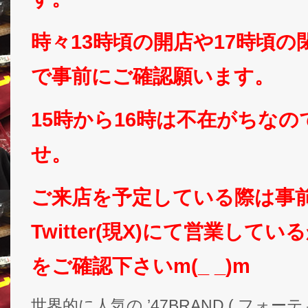
時々13時頃の開店や17時頃
で事前にご確認願います。
15時から16時は不在がちな
せ。
ご来店を予定している際は事
Twitter(現X)にて営業して
をご確認下さいm(_ _)m
世界的に人気の ’47BRAND ( フォ