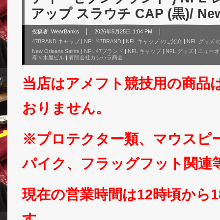
アップ スラウチ CAP (黒)/ New O
投稿者:
WearBanks
2026年5月25日 1:04 PM
47BRAND キャップ
|
NFL '47BRAND
|
NFL キャップ のご紹介
|
NFL グッズ
New Orleans Saints
|
NFL 47ブランド
|
NFL キャップ
|
NFL グッズ
|
ニューオ
寿々木屋ビル
|
有限会社カシハラ商会
当店はアメフト競技用の商品
おりません。
※プロテクター類、マウスピ
パイク、フラッグフット関連
現在の営業時間は12時頃から
す。