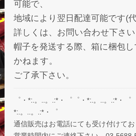
可能で、
地域により翌日配達可能です(代
詳しくは、お問い合わせ下さい
帽子を発送する際、箱に梱包し
かねます。
ご了承下さい。
゜・*:.。..。.:*・゜゜・*:.。..。.:*・゜
*:.。..。.:*・゜
通信販売はお電話にても受け付けてお
営業時間内にご連絡下さい。03-5688-5