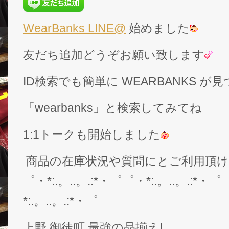
WearBanks LINE@
始めました
友だち追加どうぞお願い致します
ID検索でも簡単に WEARBANKS 
「wearbanks」と検索してみてね
1:1トークも開始しました
商品の在庫状況や質問にとご利用頂
゜・*:.。..。.:*・゜゜・*:.。..。.:*・゜
*:.。..。.:*・゜
上野 御徒町 最強の品揃え!