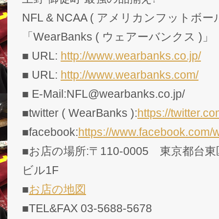
NFL & NCAA ( アメリカンフットボー
「WearBanks ( ウェアーバンクス )」
■ URL:
http://www.wearbanks.co.jp/
■ URL:
http://www.wearbanks.com/
■ E-Mail:NFL@wearbanks.co.jp/
■twitter ( WearBanks ):
https://twitte
■facebook:
https://www.facebook.com/
■お店の場所:〒110-0005 東京都台東
ビル1F
■
お店の地図
■TEL&FAX 03-5688-5678