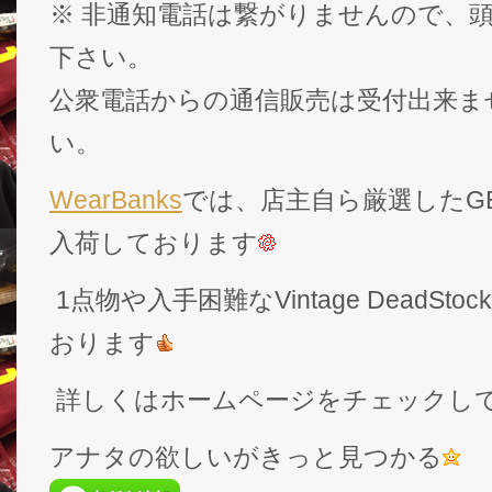
※ 非通知電話は繋がりませんので、頭
下さい。
公衆電話からの通信販売は受付出来ま
い。
WearBanks
では、店主自ら厳選したGEK
入荷しております
1点物や入手困難なVintage DeadS
おります
詳しくはホームページをチェックし
アナタの欲しいがきっと見つかる