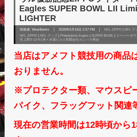
Eagles SUPER BOWL LII Limi
LIGHTER
投稿者:
WearBanks
2026年5月16日 2:57 PM
NFL ZIPPO
|
NFL 
NFL ZIPPO
|
NFL グッズ
|
Philadelphia Eagles
|
SUPER BOWL
|
スーパーボウ
区上野3-13-8
|
寿々木屋ビル
|
有限会社カシハラ商会
当店はアメフト競技用の商品
おりません。
※プロテクター類、マウスピ
パイク、フラッグフット関連
現在の営業時間は12時頃から