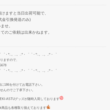
頂けますと当日出荷可能で、
代金引換発送のみ)
いませ。
してのご依頼は出来かねます。
゜ ゜・*:.。..。.:*・゜゜・*:.。..。.:*・゜
りますので、
678
゜ ゜・*:.。..。.:*・゜゜・*:.。..。.:*・゜
に186を付けてお電話下さい。
せんのでご了承下さい。
KI-ASTUグッズが随時入荷しております
Stock商品も各種取り揃えております