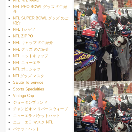
NFL '47BRAND
NFL PRO BOWL グッズ のご紹
介
NFL SUPER BOWL グッズ のご
紹介
NFL Tシャツ
NFL ZIPPO
NFL キャップ のご紹介
NFL グッズ のご紹介
NFL ニットキャップ
NFL ニューエラ
NFL ポロシャツ
NFLグッズ マスク
Salute To Service
Sports Specialties
Vintage Cap
ジョーダンブランド
チャンピオン リバースウィーブ
ニューエラ バケットハット
ニューエラ マスク NFL
バケットハット