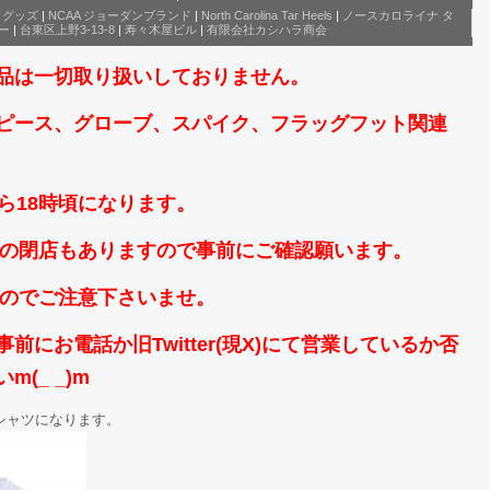
A グッズ
|
NCAA ジョーダンブランド
|
North Carolina Tar Heels
|
ノースカロライナ タ
ー
|
台東区上野3-13-8
|
寿々木屋ビル
|
有限会社カシハラ商会
品は一切取り扱いしておりません。
ピース、グローブ、スパイク、フラッグフット関連
ら18時頃になります。
時頃の閉店もありますので事前にご確認願います。
なのでご注意下さいませ。
にお電話か旧Twitter(現X)にて営業しているか否
(_ _)m
シャツになります。