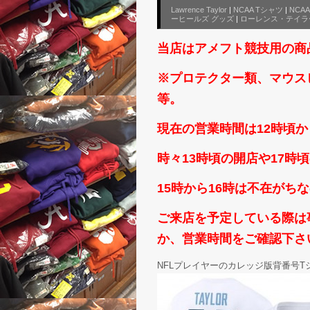
Lawrence Taylor
|
NCAA Tシャツ
|
NCA
ーヒールズ グッズ
|
ローレンス・テイラ
当店はアメフト競技用の商
※プロテクター類、マウス
等。
現在の営業時間は12時頃か
時々13時頃の開店や17
15時から16時は不在がち
ご来店を予定している際は事前
か、営業時間をご確認下さいm
NFLプレイヤーのカレッジ版背番号T