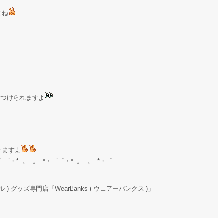
てね
が見つけられますよ
けますよ
゜ ゜・*:.。..。.:*・゜゜・*:.。..。.:*・゜
ル ) グッズ専門店「WearBanks ( ウェアーバンクス )」