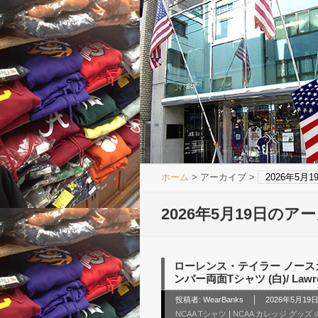
ホーム
> アーカイブ >
2026年5月
2026年5月19日のア
ローレンス・テイラー ノース
ンバー両面Tシャツ (白)/ Lawrence 
投稿者:
WearBanks
2026年5月19日 
NCAA Tシャツ
|
NCAA カレッジ グッズ