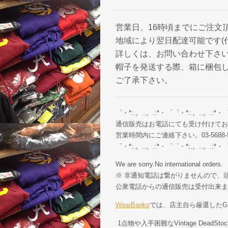
営業日、16時頃までにご注文
地域により翌日配達可能です(
詳しくは、お問い合わせ下さ
帽子を発送する際、箱に梱包
ご了承下さい。
゜・*:.。..。.:*・゜゜・*:.。..。.:*・
通信販売はお電話にても受け付けてお
営業時間内にご連絡下さい。03-5688-5
゜・*:.。..。.:*・゜゜・*:.。..。.:*・
We are sorry.No international orders.
※ 非通知電話は繋がりませんので、頭
公衆電話からの通信販売は受付出来ま
WearBanks
では、店主自ら厳選したGE
1点物や入手困難なVintage Dead