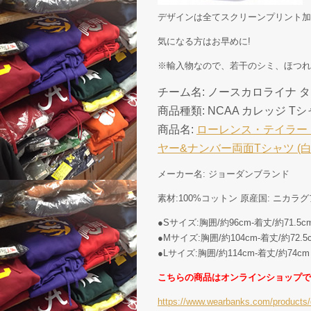
デザインは全てスクリーンプリント加
気になる方はお早めに!
※輸入物なので、若干のシミ、ほつれ
チーム名: ノースカロライナ ターヒールズ 
商品種類: NCAA カレッジ T
商品名:
ローレンス・テイラー 
ヤー&ナンバー両面Tシャツ (白)/ Lawre
メーカー名: ジョーダンブランド
素材:100%コットン 原産国: ニカラ
●Sサイズ:胸囲/約96cm-着丈/約71.5c
●Mサイズ:胸囲/約104cm-着丈/約72.5
●Lサイズ:胸囲/約114cm-着丈/約74cm
こちらの商品はオンラインショップで
https://www.wearbanks.com/products/