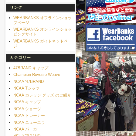
リンク
WEARBANKS オフラインショッ
プページ
WEARBANKS オンラインショッ
ピングサイト
WEARBANKS ガイドネットペー
ジ
カテゴリー
47BRAND キャップ
Champion Reverse Weave
NCAA '47BRAND
NCAA Tシャツ
NCAA カレッジ グッズ のご紹介
NCAA キャップ
NCAA ショーツ
NCAA トレーナー
NCAA ニューエラ
NCAA パーカー