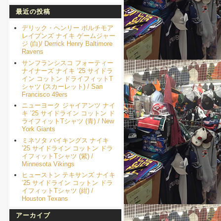
最近の投稿
デリック・ヘンリー ボルチモア
レイブンズ ナイキ ゲームジャー
ジ (白)/ Derrick Henry Baltimore
Ravens
サンフランシスコ フォーティー
ナイナーズ ナイキ ’25 サイドラ
イン コットン ドライフィットT
シャツ (スカーレット) / San
Francisco 49ers
ニューヨーク ジャイアンツ ナイ
キ ’25 サイドライン コットン ド
ライフィットTシャツ (青) / New
York Giants
ミネソタ バイキングス ナイキ
’25 サイドライン コットン ドラ
イフィットTシャツ (紫) /
Minnesota Vikings
ヒューストン テキサンズ ナイキ
’25 サイドライン コットン ドラ
イフィットTシャツ (紺) /
Houston Texans
アーカイブ