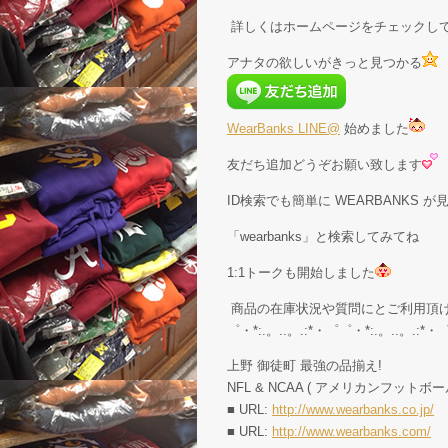
詳しくはホームページをチェックし
アナタの欲しいがきっと見つかる
WearBanks LINE@
始めました
友だち追加どうぞお願い致します
ID検索でも簡単に WEARBANKS 
「wearbanks」と検索してみてね
1:1トークも開始しました
商品の在庫状況や質問にとご利用頂
゜・*:.。..。.:*・゜゜・*:.。..。.:*・
上野 御徒町 最強の品揃え!
NFL & NCAA ( アメリカンフットボー
■ URL:
http://www.wearbanks.co.jp/
■ URL:
http://www.wearbanks.com/