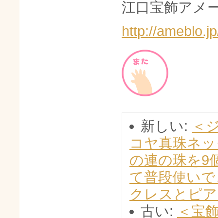
江口宝飾アメー
http://ameblo.
新しい:
＜
コヤ真珠ネッ
の連の珠を9
て普段使いで
クレスとピア
古い:
＜宝