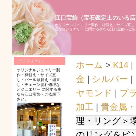
江口宝飾（宝石鑑定士のいる店
オリジナルジュエリー製作・枠替え・サイズ直し
理などジュエリー に関する事なら江口宝飾へご
プロフィール
ホーム
>
K14
|
オリジナルジュエリー製
作・枠替え・サイズ直
金
|
シルバー
|
し・パール糸替え・組直
し・チェーン切れ修理な
どジュエリー に関する事
ヤモンド
|
プ
なら江口宝飾へご依頼下
さい。
加工
|
貴金属・
理・リング＞
のリングをピ