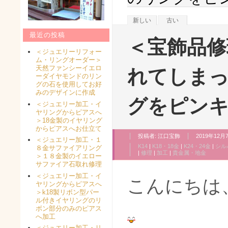
新しい
古い
最近の投稿
＜宝飾品修
＜ジュエリーリフォー
ム・リングオーダー＞
天然ファンシーイエロ
れてしま
ーダイヤモンドのリン
グの石を使用してお好
みのデザインに作成
グをピン
＜ジュエリー加工・イ
ヤリングからピアスへ
＞18金製のイヤリング
からピアスへお仕立て
投稿者:
江口宝飾
2019年12月7
＜ジュエリー加工・１
K14
|
K18・18金
|
K24・24金
|
シル
８金サファイアリング
|
修理
|
加工
|
貴金属・地金
＞１８金製のイエロー
サファイア石取れ修理
＜ジュエリー加工・イ
こんにちは
ヤリングからピアスへ
＞k18製リボン型パー
ル付きイヤリングのリ
ボン部分のみのピアス
へ加工
＜ジュエリー加工・リ