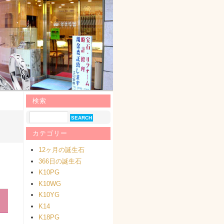
検索
カテゴリー
12ヶ月の誕生石
366日の誕生石
K10PG
K10WG
K10YG
K14
K18PG