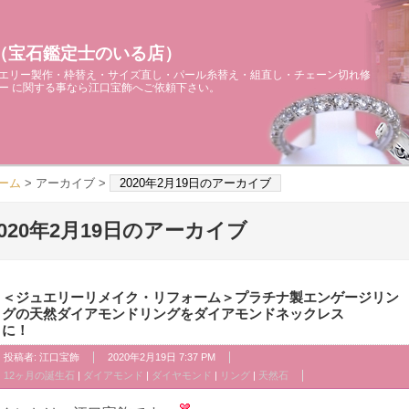
（宝石鑑定士のいる店）
エリー製作・枠替え・サイズ直し・パール糸替え・組直し・チェーン切れ修
ー に関する事なら江口宝飾へご依頼下さい。
ーム
> アーカイブ >
2020年2月19日のアーカイブ
2020年2月19日のアーカイブ
＜ジュエリーリメイク・リフォーム＞プラチナ製エンゲージリン
グの天然ダイアモンドリングをダイアモンドネックレス
に！
投稿者:
江口宝飾
2020年2月19日 7:37 PM
12ヶ月の誕生石
|
ダイアモンド
|
ダイヤモンド
|
リング
|
天然石