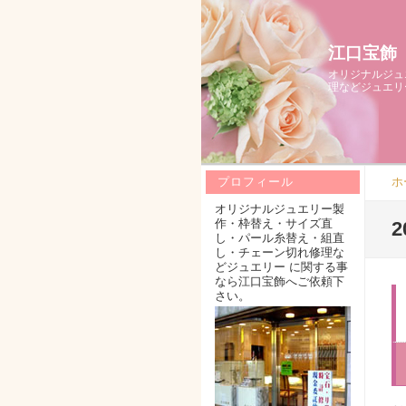
江口宝飾
オリジナルジュ
理などジュエリ
ホ
プロフィール
オリジナルジュエリー製
作・枠替え・サイズ直
し・パール糸替え・組直
し・チェーン切れ修理な
どジュエリー に関する事
なら江口宝飾へご依頼下
さい。