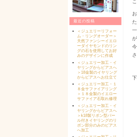
こ
お
最近の投稿
た
一
＜ジュエリーリフォー
ム・リングオーダー＞
が
天然ファンシーイエロ
ーダイヤモンドのリン
今
グの石を使用してお好
さ
みのデザインに作成
＜ジュエリー加工・イ
ヤリングからピアスへ
＞18金製のイヤリング
からピアスへお仕立て
下
＜ジュエリー加工・１
８金サファイアリング
＞１８金製のイエロー
サファイア石取れ修理
＜ジュエリー加工・イ
ヤリングからピアスへ
＞k18製リボン型パー
ル付きイヤリングのリ
ボン部分のみのピアス
へ加工
＜ジュエリー加工・リ