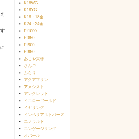
K18WG
K18YG
え
K18・18金
K24・24金
す
Pt1000
Pt850
Pt900
に
Pt950
あこや真珠
さんご
ぶらり
アクアマリン
アメシスト
アンクレット
イエローゴールド
イヤリング
インペリアルトパーズ
エメラルド
エンゲージリング
オパール