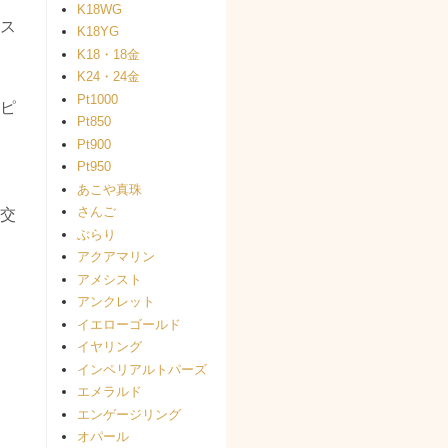
K18WG
ス
K18YG
K18・18金
K24・24金
Pt1000
ピ
Pt850
Pt900
Pt950
あこや真珠
さんご
交
ぶらり
アクアマリン
アメシスト
アンクレット
イエローゴールド
イヤリング
インペリアルトパーズ
エメラルド
エンゲージリング
オパール