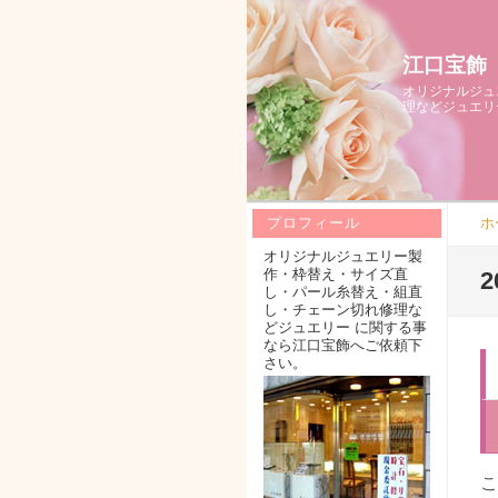
江口宝飾
オリジナルジュ
理などジュエリ
ホ
プロフィール
オリジナルジュエリー製
作・枠替え・サイズ直
し・パール糸替え・組直
し・チェーン切れ修理な
どジュエリー に関する事
なら江口宝飾へご依頼下
さい。
こ