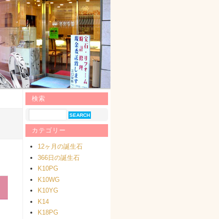
検索
カテゴリー
12ヶ月の誕生石
366日の誕生石
K10PG
K10WG
K10YG
K14
K18PG