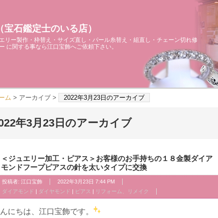
（宝石鑑定士のいる店）
エリー製作・枠替え・サイズ直し・パール糸替え・組直し・チェーン切れ修
ー に関する事なら江口宝飾へご依頼下さい。
ーム
> アーカイブ >
2022年3月23日のアーカイブ
2022年3月23日のアーカイブ
＜ジュエリー加工・ピアス＞お客様のお手持ちの１８金製ダイア
モンドフープピアスの針を太いタイプに交換
投稿者:
江口宝飾
2022年3月23日 7:44 PM
ダイアモンド
|
ダイヤモンド
|
ピアス
|
リフォーム、リメイク
んにちは、江口宝飾です。