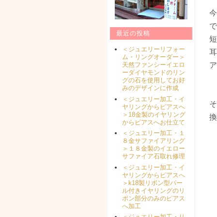
今
で
最近の投稿
短
＜ジュエリーリフォー
耳
ム・リングオーダー＞
ア
天然ファンシーイエロ
ーダイヤモンドのリン
グの石を使用してお好
みのデザインに作成
＜ジュエリー加工・イ
そ
ヤリングからピアスへ
＞18金製のイヤリング
換
からピアスへお仕立て
＜ジュエリー加工・１
８金サファイアリング
＞１８金製のイエロー
サファイア石取れ修理
＜ジュエリー加工・イ
ヤリングからピアスへ
＞k18製リボン型パー
ル付きイヤリングのリ
ボン部分のみのピアス
へ加工
＜ジュエリー加工・リ