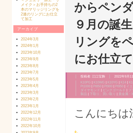
からペン
メイク＞お手持ちの2
本のマリッジリングを
2連のリングにお仕立
て加工
９月の誕生
アーカイブ
リングを
2024年3月
2024年1月
2023年10月
にお仕立て
2023年9月
2023年8月
2023年7月
投稿者:
江口宝飾
2022年9月11
2023年5月
K10PG
|
K10WG
|
K10YG
|
K14
|
K1
2023年4月
Pt1000
|
Pt850
|
Pt900
|
Pt950
|
イエ
ダイヤモンド
|
ピンクゴールド
|
プ
2023年3月
製品
|
下取り、買い取り
|
貴金属・
2023年2月
2023年1月
こんにちは
2022年12月
2022年11月
2022年10月
2022年9月