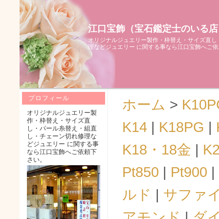
江口宝飾（宝石鑑定士のいる店
オリジナルジュエリー製作・枠替え・サイズ直し
理などジュエリー に関する事なら江口宝飾へご
プロフィール
ホーム
>
K10P
オリジナルジュエリー製
作・枠替え・サイズ直
K14
|
K18PG
|
し・パール糸替え・組直
し・チェーン切れ修理な
どジュエリー に関する事
K18・18金
|
K
なら江口宝飾へご依頼下
さい。
Pt850
|
Pt900
|
ルド
|
サファ
アモンド
|
ダ