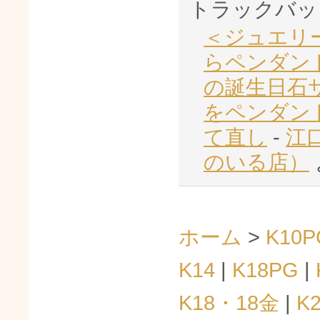
トラックバッ
＜ジュエリ
らペンダン
の誕生日石
をペンダン
て直し
-
江
のいる店）
ホーム
>
K10P
K14
|
K18PG
|
K18・18金
|
K