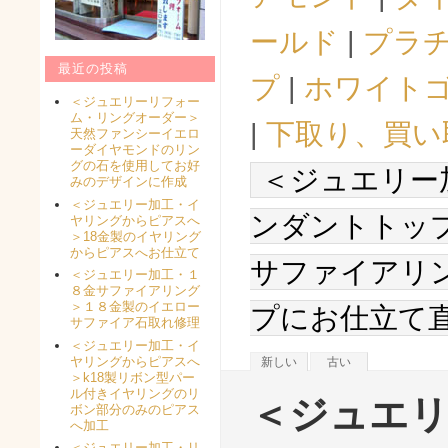
ールド
|
プラ
最近の投稿
プ
|
ホワイト
＜ジュエリーリフォー
ム・リングオーダー＞
|
下取り、買い
天然ファンシーイエロ
ーダイヤモンドのリン
グの石を使用してお好
＜ジュエリー
みのデザインに作成
＜ジュエリー加工・イ
ンダントトッ
ヤリングからピアスへ
＞18金製のイヤリング
からピアスへお仕立て
サファイアリ
＜ジュエリー加工・１
８金サファイアリング
＞１８金製のイエロー
プにお仕立て
サファイア石取れ修理
＜ジュエリー加工・イ
ヤリングからピアスへ
新しい
古い
＞k18製リボン型パー
ル付きイヤリングのリ
＜ジュエリ
ボン部分のみのピアス
へ加工
＜ジュエリー加工・リ