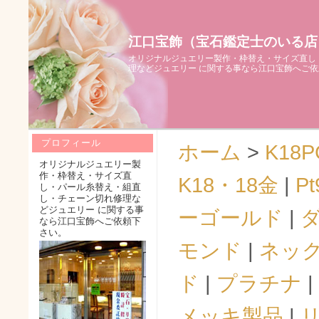
江口宝飾（宝石鑑定士のいる店
オリジナルジュエリー製作・枠替え・サイズ直し
理などジュエリー に関する事なら江口宝飾へご
プロフィール
ホーム
>
K18P
オリジナルジュエリー製
作・枠替え・サイズ直
K18・18金
|
Pt
し・パール糸替え・組直
し・チェーン切れ修理な
どジュエリー に関する事
ーゴールド
|
なら江口宝飾へご依頼下
さい。
モンド
|
ネッ
ド
|
プラチナ
|
メッキ製品
|