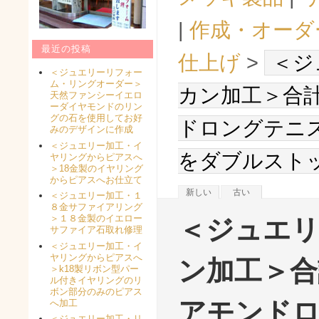
|
作成・オーダ
最近の投稿
仕上げ
>
＜ジ
＜ジュエリーリフォー
ム・リングオーダー＞
カン加工＞合
天然ファンシーイエロ
ーダイヤモンドのリン
グの石を使用してお好
ドロングテニ
みのデザインに作成
＜ジュエリー加工・イ
をダブルスト
ヤリングからピアスへ
＞18金製のイヤリング
からピアスへお仕立て
新しい
古い
＜ジュエリー加工・１
８金サファイアリング
＞１８金製のイエロー
＜ジュエリ
サファイア石取れ修理
＜ジュエリー加工・イ
ヤリングからピアスへ
ン加工＞合
＞k18製リボン型パー
ル付きイヤリングのリ
ボン部分のみのピアス
アモンド
へ加工
＜ジュエリー加工・リ