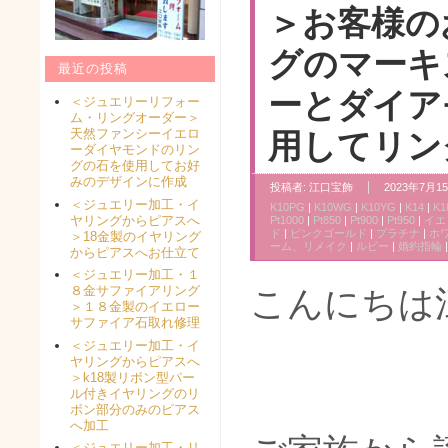
＞お客様の
グのマーキ
最近の投稿
ーとダイア
＜ジュエリーリフォー
ム・リングオーダー＞
天然ファンシーイエロ
用してリン
ーダイヤモンドのリン
グの石を使用してお好
みのデザインに作成
投稿者:
江口宝飾
2023年7月15
＜ジュエリー加工・イ
K10PG
|
K10WG
|
K10YG
|
K14
|
K1
ヤリングからピアスへ
Pt1000
|
Pt850
|
Pt900
|
Pt950
|
イエ
ド
|
ピンクゴールド
|
プラチナ
|
ホ
＞18金製のイヤリング
ーム、リメイク
|
ルビー
|
婚約指輪
からピアスへお仕立て
＜ジュエリー加工・１
８金サファイアリング
こんにちは
＞１８金製のイエロー
サファイア石取れ修理
＜ジュエリー加工・イ
ヤリングからピアスへ
＞k18製リボン型パー
ル付きイヤリングのリ
ボン部分のみのピアス
へ加工
＜ジュエリー加工・リ