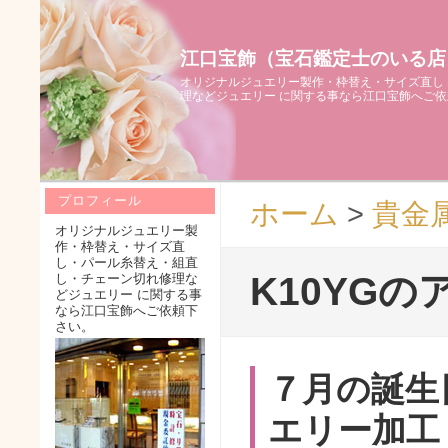
江口宝飾（宝石鑑定士のいる店
オリジナルジュエリー製作・枠替え・サイズ直し
理などジュエリー に関する事なら江口宝飾へご
プロフィール
ホーム
>
貴金
オリジナルジュエリー製
作・枠替え・サイズ直
し・パール糸替え・組直
K10YG
し・チェーン切れ修理な
どジュエリー に関する事
なら江口宝飾へご依頼下
さい。
７月の誕生
エリー加工