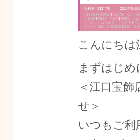
投稿者:
江口宝飾
2023年5月8日
K10PG
|
K10WG
|
K10YG
|
K14
|
K1
Pt1000
|
Pt850
|
Pt900
|
Pt950
|
イエ
ド
|
ピンクゴールド
|
プラチナ
|
ペ
リング
|
加工
|
白蝶真珠
|
真珠
|
貴
こんにちは
まずはじめ
＜江口宝飾
せ＞
いつもご利