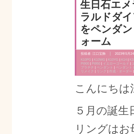
生日石エメ
ラルドダイ
をペンダン
ォーム
投稿者:
江口宝飾
2023年5月24
K10PG
|
K10WG
|
K10YG
|
K14
|
K1
Pt900
|
Pt950
|
イエローゴールド
|
プラチナ
|
ペンダント
|
ペンダント
リメイク
|
リング
|
作成・オーダー
こんにちは
５月の誕生
リングはお