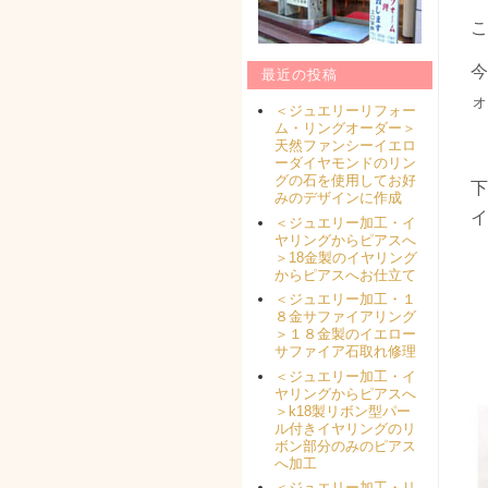
こ
今
最近の投稿
ォ
＜ジュエリーリフォー
ム・リングオーダー＞
天然ファンシーイエロ
ーダイヤモンドのリン
グの石を使用してお好
下
みのデザインに作成
イ
＜ジュエリー加工・イ
ヤリングからピアスへ
＞18金製のイヤリング
からピアスへお仕立て
＜ジュエリー加工・１
８金サファイアリング
＞１８金製のイエロー
サファイア石取れ修理
＜ジュエリー加工・イ
ヤリングからピアスへ
＞k18製リボン型パー
ル付きイヤリングのリ
ボン部分のみのピアス
へ加工
＜ジュエリー加工・リ