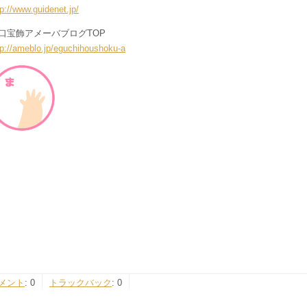
tp://www.guidenet.jp/
口宝飾アメーバブログTOP
tp://ameblo.jp/eguchihoushoku-a
メント
:
0
トラックバック
:
0