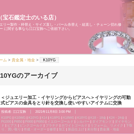
（宝石鑑定士のいる店）
エリー製作・枠替え・サイズ直し・パール糸替え・組直し・チェーン切れ修
ー に関する事なら江口宝飾へご依頼下さい。
ーム
>
貴金属・地金
>
K10YG
K10YGのアーカイブ
＜ジュエリー加工・イヤリングからピアスへ＞イヤリングの可動
式ピアスの金具をとり針を交換し使いやすいアイテムに交換
投稿者:
江口宝飾
2021年11月8日 3:00 PM
K10PG
|
K10WG
|
K10YG
|
K14
|
K18PG
|
K18WG
|
K18YG
|
K18・18金
|
K24・24金
|
Pt1000
|
Pt850
|
Pt900
|
Pt950
|
イエローゴールド
|
シルバー
|
ダイアモンド
|
ダイヤモン
ド
|
ピアス
|
ピンクゴールド
|
プラチナ
|
ホワイトゴールド
|
リフォーム、リメイク
|
下取
り、買い取り
|
作成・オーダー
|
修理
|
加工
|
新品仕上げ
|
未分類
|
貴金属・地金