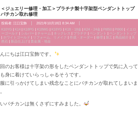
＜ジュエリー修理・加工＞プラチナ製十字架型ペンダントトップ
バチカン取れ修理
投稿者:
江口宝飾
2021年10月18日 8:34 AM
K10YG
|
K14
|
K18PG
|
K18WG
|
K18YG
|
K18・18金
|
K24・24金
|
Pt850
|
Pt900
|
イエロ
ーゴールド
|
シルバー
|
チャーム
|
ネックレス
|
プラチナ
|
ペンダント
|
ペンダントトップ
|
ホワイトゴールド
|
リフォーム、リメイク
|
作成・オーダー
|
修理
|
加工
|
商品紹介
|
天
然石
|
新品仕上げ
|
貴金属・地金
んにちは江口宝飾です。
回のお客様は十字架の形をしたペンダントトップで気に入って
も身に着けていらっしゃるそうです。
服に引っかけてしまい残念なことにバチカンが取れてしまいま
。
いバチカンは無くさずにすみました。