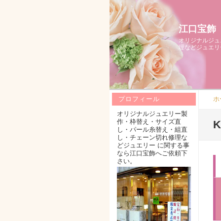
江口宝飾
オリジナルジュ
理などジュエリ
ホ
プロフィール
オリジナルジュエリー製
作・枠替え・サイズ直
し・パール糸替え・組直
し・チェーン切れ修理な
どジュエリー に関する事
なら江口宝飾へご依頼下
さい。