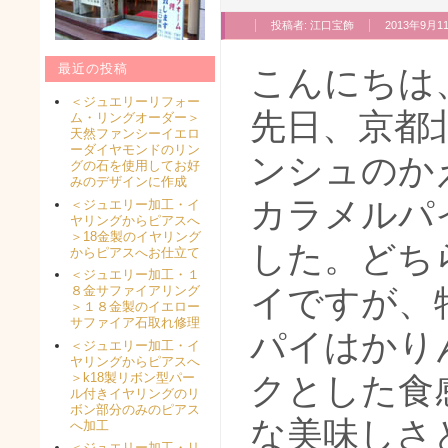
投稿者:
江口宝飾
2013年9月11
最近の投稿
こんにちは
＜ジュエリーリフォー
先日、京都
ム・リングオーダー＞
天然ファンシーイエロ
ーダイヤモンドのリン
ンシュのか
グの石を使用してお好
みのデザインに作成
カラメルパ
＜ジュエリー加工・イ
ヤリングからピアスへ
＞18金製のイヤリング
した。どち
からピアスへお仕立て
＜ジュエリー加工・１
イですが、
８金サファイアリング
＞１８金製のイエロー
サファイア石取れ修理
パイはかり
＜ジュエリー加工・イ
ヤリングからピアスへ
＞k18製リボン型パー
クとした食
ル付きイヤリングのリ
ボン部分のみのピアス
な美味しさ
へ加工
＜ジュエリー加工・リ