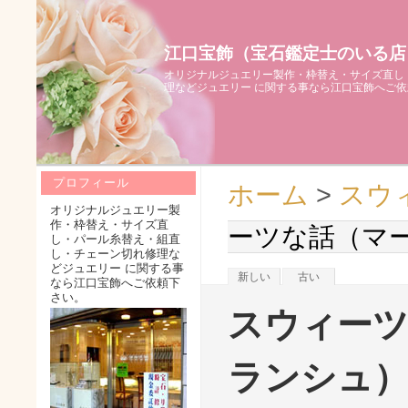
江口宝飾（宝石鑑定士のいる店
オリジナルジュエリー製作・枠替え・サイズ直し
理などジュエリー に関する事なら江口宝飾へご
プロフィール
ホーム
>
スウ
オリジナルジュエリー製
作・枠替え・サイズ直
ーツな話（マ
し・パール糸替え・組直
し・チェーン切れ修理な
どジュエリー に関する事
新しい
古い
なら江口宝飾へご依頼下
さい。
スウィー
ランシュ