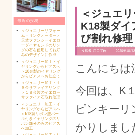
＜ジュエリ
最近の投稿
K18製ダ
＜ジュエリーリフォー
び割れ修理
ム・リングオーダー＞
天然ファンシーイエロ
ーダイヤモンドのリン
グの石を使用してお好
投稿者:
江口宝飾
2020年10月2
みのデザインに作成
＜ジュエリー加工・イ
こんにちは
ヤリングからピアスへ
＞18金製のイヤリング
からピアスへお仕立て
＜ジュエリー加工・１
今回は、K
８金サファイアリング
＞１８金製のイエロー
サファイア石取れ修理
＜ジュエリー加工・イ
ピンキーリ
ヤリングからピアスへ
＞k18製リボン型パー
ル付きイヤリングのリ
ボン部分のみのピアス
かりしまし
へ加工
＜ジュエリー加工・リ