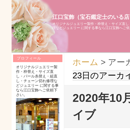
江口宝飾（宝石鑑定士のいる店
オリジナルジュエリー製作・枠替え・サイズ直し
理などジュエリー に関する事なら江口宝飾へご
プロフィール
ホーム
> アー
オリジナルジュエリー製
作・枠替え・サイズ直
23日のアーカ
し・パール糸替え・組直
し・チェーン切れ修理な
どジュエリー に関する事
なら江口宝飾へご依頼下
2020年1
さい。
イブ