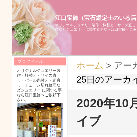
江口宝飾（宝石鑑定士のいる店
オリジナルジュエリー製作・枠替え・サイズ直し
理などジュエリー に関する事なら江口宝飾へご
プロフィール
ホーム
> アー
オリジナルジュエリー製
作・枠替え・サイズ直
25日のアーカ
し・パール糸替え・組直
し・チェーン切れ修理な
どジュエリー に関する事
なら江口宝飾へご依頼下
2020年1
さい。
イブ