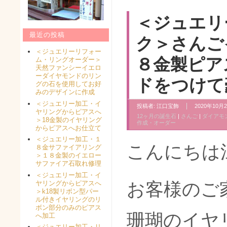
＜ジュエリ
最近の投稿
ク＞さんご
＜ジュエリーリフォー
８金製ピア
ム・リングオーダー＞
天然ファンシーイエロ
ーダイヤモンドのリン
ドをつけて
グの石を使用してお好
みのデザインに作成
＜ジュエリー加工・イ
投稿者:
江口宝飾
2020年10月2
ヤリングからピアスへ
12ヶ月の誕生石
|
さんご
|
ダイアモ
＞18金製のイヤリング
作成・オーダー
からピアスへお仕立て
＜ジュエリー加工・１
こんにちは
８金サファイアリング
＞１８金製のイエロー
サファイア石取れ修理
＜ジュエリー加工・イ
ヤリングからピアスへ
お客様のご
＞k18製リボン型パー
ル付きイヤリングのリ
ボン部分のみのピアス
珊瑚のイヤ
へ加工
＜ジュエリー加工・リ