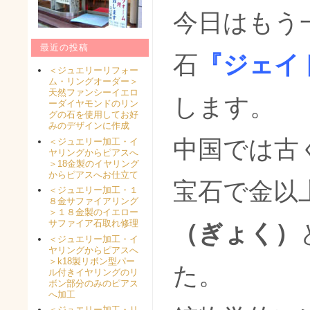
今日はもう
最近の投稿
石
『ジェイ
＜ジュエリーリフォー
ム・リングオーダー＞
天然ファンシーイエロ
します。
ーダイヤモンドのリン
グの石を使用してお好
みのデザインに作成
中国では古
＜ジュエリー加工・イ
ヤリングからピアスへ
＞18金製のイヤリング
からピアスへお仕立て
宝石で金以
＜ジュエリー加工・１
８金サファイアリング
＞１８金製のイエロー
サファイア石取れ修理
（ぎょく）
＜ジュエリー加工・イ
ヤリングからピアスへ
＞k18製リボン型パー
ル付きイヤリングのリ
ボン部分のみのピアス
へ加工
＜ジュエリー加工・リ