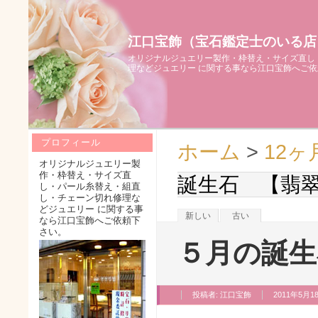
江口宝飾（宝石鑑定士のいる店
オリジナルジュエリー製作・枠替え・サイズ直し
理などジュエリー に関する事なら江口宝飾へご
プロフィール
ホーム
>
12
オリジナルジュエリー製
作・枠替え・サイズ直
誕生石 【翡
し・パール糸替え・組直
し・チェーン切れ修理な
どジュエリー に関する事
新しい
古い
なら江口宝飾へご依頼下
さい。
５月の誕生
投稿者:
江口宝飾
2011年5月18