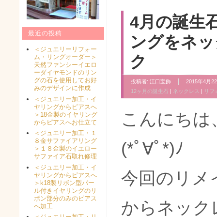
4月の誕生
最近の投稿
ングをネッ
＜ジュエリーリフォー
ク
ム・リングオーダー＞
天然ファンシーイエロ
ーダイヤモンドのリン
グの石を使用してお好
投稿者:
江口宝飾
2015年4月22
みのデザインに作成
12ヶ月の誕生石
|
ネックレス
|
リフ
＜ジュエリー加工・イ
ヤリングからピアスへ
こんにちは
＞18金製のイヤリング
からピアスへお仕立て
＜ジュエリー加工・１
８金サファイアリング
(*ﾟ∀ﾟ*)ﾉ
＞１８金製のイエロー
サファイア石取れ修理
＜ジュエリー加工・イ
今回のリメ
ヤリングからピアスへ
＞k18製リボン型パー
ル付きイヤリングのリ
ボン部分のみのピアス
からネック
へ加工
＜ジュエリー加工・リ