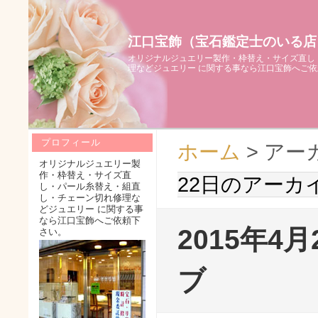
江口宝飾（宝石鑑定士のいる店
オリジナルジュエリー製作・枠替え・サイズ直し
理などジュエリー に関する事なら江口宝飾へご
プロフィール
ホーム
> アー
オリジナルジュエリー製
作・枠替え・サイズ直
22日のアーカ
し・パール糸替え・組直
し・チェーン切れ修理な
どジュエリー に関する事
なら江口宝飾へご依頼下
2015年4
さい。
ブ