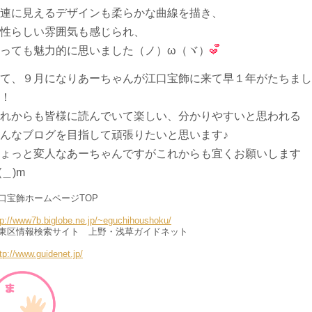
連に見えるデザインも柔らかな曲線を描き、
性らしい雰囲気も感じられ、
っても魅力的に思いました（ノ）ω（ヾ）
て、９月になりあーちゃんが江口宝飾に来て早１年がたちまし
！
れからも皆様に読んでいて楽しい、分かりやすいと思われる
んなブログを目指して頑張りたいと思います♪
ょっと変人なあーちゃんですがこれからも宜くお願いします
(＿)m
口宝飾ホームページTOP
tp://www7b.biglobe.ne.jp/~eguchihoushoku/
東区情報検索サイト 上野・浅草ガイドネット
tp://www.guidenet.jp/