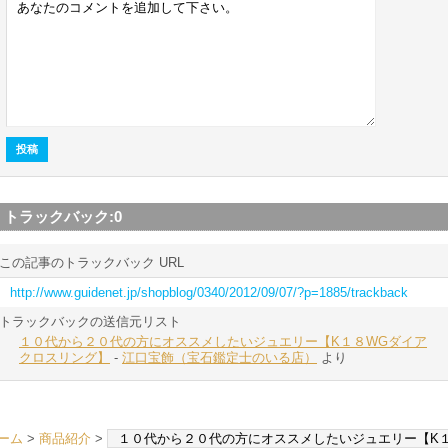
トラックバック:
0
この記事のトラックバック URL
http://www.guidenet.jp/shopblog/0340/2012/09/07/?p=1885/trackback
トラックバックの送信元リスト
１０代から２０代の方にオススメしたいジュエリー【K１８WGダイア
クロスリング】
-
江口宝飾（宝石鑑定士のいる店）
より
ーム
>
商品紹介
>
１０代から２０代の方にオススメしたいジュエリー【K