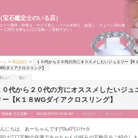
（宝石鑑定士のいる店）
エリー製作・枠替え・サイズ直し・パール糸替え・組直し・チェーン切れ修
ー に関する事なら江口宝飾へご依頼下さい。
ーム
>
商品紹介
>
１０代から２０代の方にオススメしたいジュエリー【K
WGダイアクロスリング】
新しい
古い
１０代から２０代の方にオススメしたいジュ
リー【K１８WGダイアクロスリング】
投稿者:
江口宝飾
2012年9月7日 10:50 AM
商品紹介
あーちゃん
んにちは、あーちゃんです(
*
0ω0
*
{ｺﾝﾁｬ☆
回は江口宝飾の在庫であーちゃんの好みの宝飾品をご紹介しま