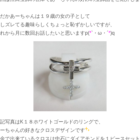
だかあーちゃんは１９歳の女の子として
しズレてる趣味らしくちょっと恥ずかしいですが、
れから月に数回お話したいと思いますp(
*
`・ω・´
*
)q
記写真はK１８ホワイトゴールドのリングで、
ーちゃんの好きなクロスデザインです
金で出来ているクロスは中石にダイアモンドを１ピースセット