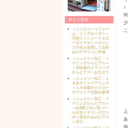
♪
何
最近の投稿
少
＜ジュエリーリフォー
こ
ム・リングオーダー＞
天然ファンシーイエロ
ーダイヤモンドのリン
グの石を使用してお好
みのデザインに作成
＜ジュエリー加工・イ
ヤリングからピアスへ
＞18金製のイヤリング
からピアスへお仕立て
＜ジュエリー加工・１
８金サファイアリング
＞１８金製のイエロー
サファイア石取れ修理
＜ジュエリー加工・イ
ヤリングからピアスへ
＞k18製リボン型パー
上
ル付きイヤリングのリ
ボン部分のみのピアス
あ
へ加工
地
＜ジュエリー加工・リ