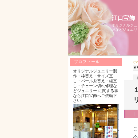
江口宝飾
オリジナルジュ
理などジュエリ
ホ
プロフィール
８
オリジナルジュエリー製
作・枠替え・サイズ直
し・パール糸替え・組直
し・チェーン切れ修理な
どジュエリー に関する事
なら江口宝飾へご依頼下
さい。
こ
今