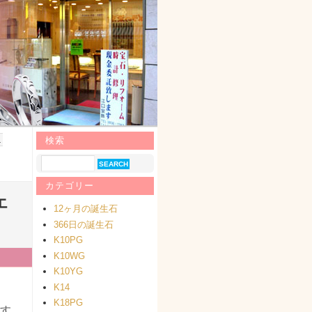
１
検索
カテゴリー
エ
12ヶ月の誕生石
366日の誕生石
K10PG
K10WG
K10YG
K14
K18PG
す