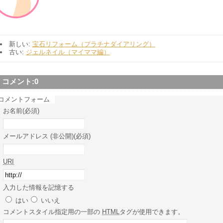
新しい:
宝石リフォーム（プラチナダイアリング）
古い:
ジェルネイル（マイママ編）
コメント:
0
コメントフォーム
お名前(必須)
メールアドレス (非公開)(必須)
URI
入力した情報を記憶する
はい
いいえ
コメント
スタイル指定用の一部の
HTML
タグが使用できます。