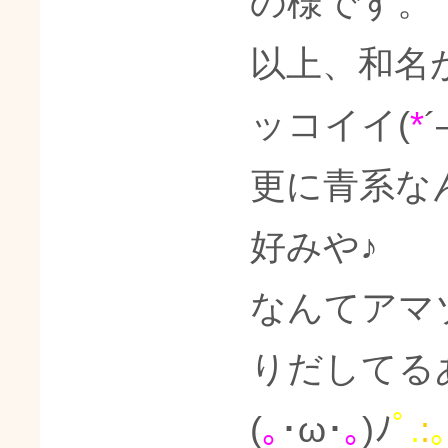
の様です。
以上、和名
ッコイイ(
*
更に青系な
好みや♪
なんてアマ
りだしてる
(
｡
･ω･
｡
)ﾉ
ﾟ
.
:
｡