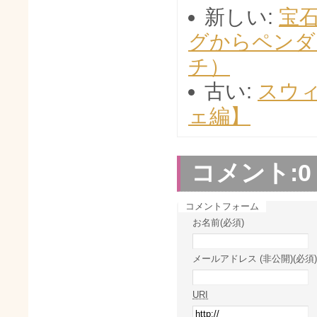
新しい:
宝
グからペンダ
チ）
古い:
スウ
ェ編】
コメント:
0
コメントフォーム
お名前(必須)
メールアドレス (非公開)(必須)
URI