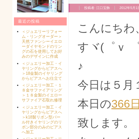
投稿者:
江口宝飾
2012年5月1日
最近の投稿
こんにちわ
＜ジュエリーリフォー
ム・リングオーダー＞
天然ファンシーイエロ
すヾ(゜ｖ 
ーダイヤモンドのリン
グの石を使用してお好
みのデザインに作成
♪
＜ジュエリー加工・イ
ヤリングからピアスへ
＞18金製のイヤリング
からピアスへお仕立て
今日は５月
＜ジュエリー加工・１
８金サファイアリング
＞１８金製のイエロー
本日の
36
サファイア石取れ修理
＜ジュエリー加工・イ
ヤリングからピアスへ
＞k18製リボン型パー
致します。
ル付きイヤリングのリ
ボン部分のみのピアス
へ加工
＜ジュエリー加工・リ