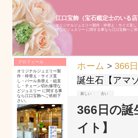
江口宝飾（宝石鑑定士のいる店
オリジナルジュエリー製作・枠替え・サイズ直し
理などジュエリー に関する事なら江口宝飾へご
プロフィール
ホーム
>
366
オリジナルジュエリー製
作・枠替え・サイズ直
誕生石【アマ
し・パール糸替え・組直
し・チェーン切れ修理な
どジュエリー に関する事
新しい
古い
なら江口宝飾へご依頼下
さい。
366日の
イト】